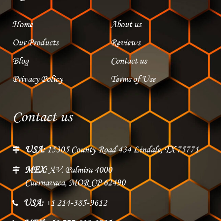
Home
About us
Our Products
Reviews
Blog
Contact us
Privacy Policy
Terms of Use
Contact us
USA:
15305 County Road 434 Lindale, TX 75771
MEX:
AV. Palmira 4000
Cuernavaca, MOR CP 62490
USA:
+1 214-385-9612